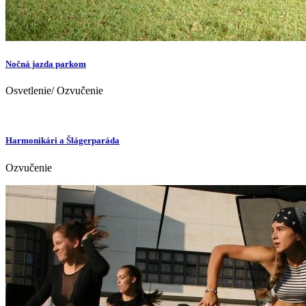
Nočná jazda parkom
Osvetlenie/ Ozvučenie
Harmonikári a Šlágerparáda
Ozvučenie