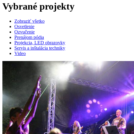
Vybrané projekty
Zobraziť všetko
Osvetlenie
Ozvučenie
Prenájom pódia
Projekcia, LED obrazovky
Servis a inštalácia techniky
Video